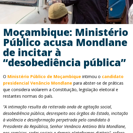
Moçambique: Ministério
Público acusa Mondlane
de incitar à
“desobediência pública”
O
Ministério Público de Moçambique
intimou o
candidato
presidencial Venâncio Mondlane
para abster-se de práticas
que considera violarem a Constituição, legislação eleitoral e
restantes normas do país.
“A intimação resulta da reiterada onda de agitação social,
desobediência pública, desrespeito aos órgãos do Estado, incitação
à violência e desinformação perpetrada pelo candidato à
Presidente da República, Senhor Venâncio António Bila Mondlane,
nos comícios, redes sociais e demais plataformas digitais”
, refere