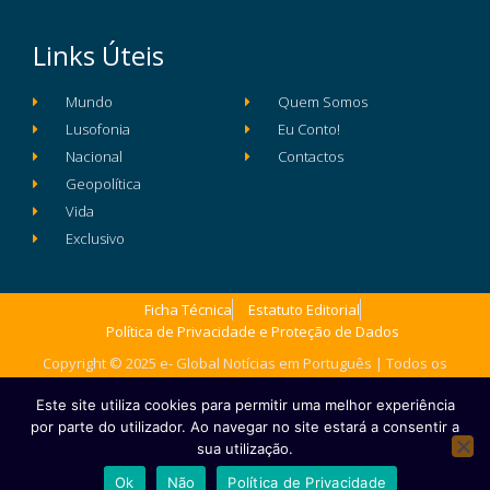
Links Úteis
Mundo
Quem Somos
Lusofonia
Eu Conto!
Nacional
Contactos
Geopolítica
Vida
Exclusivo
Ficha Técnica
Estatuto Editorial
Política de Privacidade e Proteção de Dados
Copyright © 2025 e- Global Notícias em Português | Todos os
direitos reservados
Este site utiliza cookies para permitir uma melhor experiência
por parte do utilizador. Ao navegar no site estará a consentir a
sua utilização.
Ok
Não
Política de Privacidade