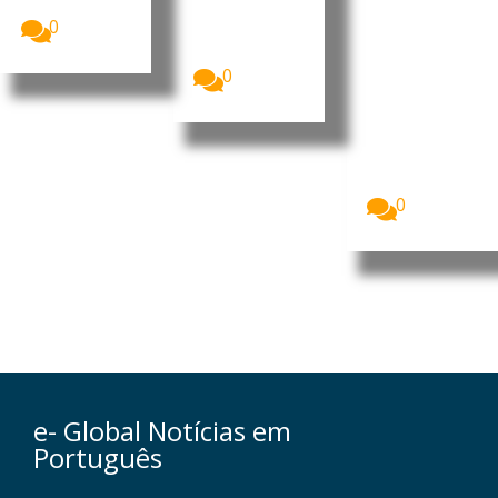
de
Comité...
Moçambique
Namuno
0
enalteceu o
em Cabo
percurso de...
Delgado
0
Dez jovens
empreended
ores do
distrito de
Namuno,
sul...
0
e- Global Notícias em
Português