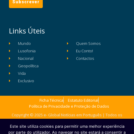
Links Úteis
Mundo
Quem Somos
Lusofonia
Eu Conto!
Nacional
Contactos
Geopolítica
Vida
Exclusivo
Ficha Técnica
Estatuto Editorial
Política de Privacidade e Proteção de Dados
Copyright © 2025 e- Global Notícias em Português | Todos os
direitos reservados
Este site utiliza cookies para permitir uma melhor experiência
por parte do utilizador. Ao navegar no site estará a consentir a