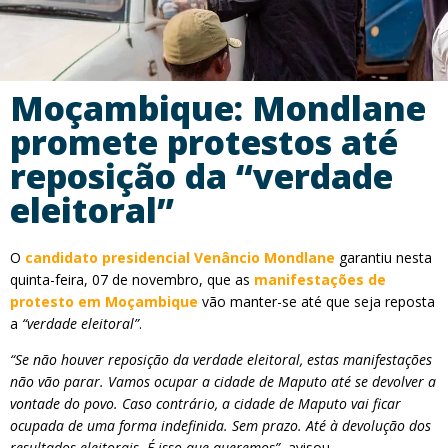
Moçambique: Mondlane
promete protestos até
reposição da “verdade
eleitoral”
O
candidato presidencial Venâncio Mondlane
garantiu nesta
quinta-feira, 07 de novembro, que as
manifestações de
protesto em Moçambique
vão manter-se até que seja reposta
a
“verdade eleitoral”
.
“Se não houver reposição da verdade eleitoral, estas manifestações
não vão parar. Vamos ocupar a cidade de Maputo até se devolver a
vontade do povo. Caso contrário, a cidade de Maputo vai ficar
ocupada de uma forma indefinida. Sem prazo. Até à devolução dos
resultados eleitorais. É isso que queremos”
, avisou.