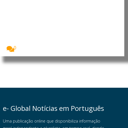
Moçambique: PRM apresenta 11
suspeitos de assaltos, tráfico de
droga e furto de viatura em
Nampula
A Polícia da República de Moçambique (PRM)
apresentou,...
0
e- Global Notícias em Português
Uma publicação online que disponibiliza informação