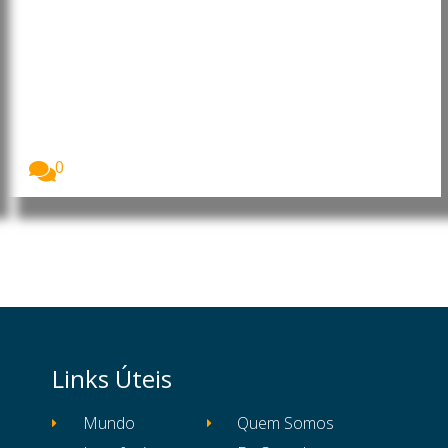
Moçambique: Comissão
Económica das Nações Unidas
para África reforça cooperação
para apoiar prioridades de
desenvolvimento
O Presidente da República de Moçambique, Daniel
Francisco...
0
Links Úteis
Mundo
Quem Somos