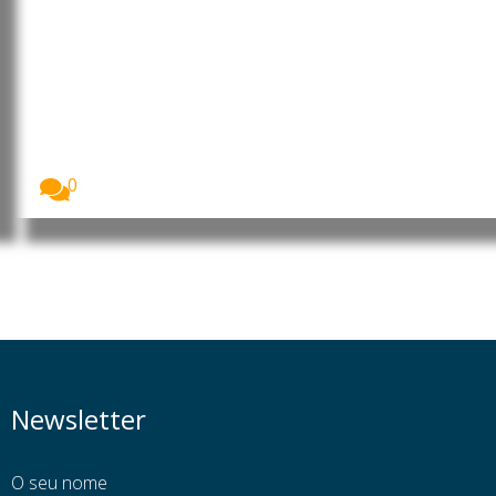
Moçambique: Core Energy
Consortium manifesta interesse
em investir nos sectores da
energia, petróleo e gás
O Presidente da República de Moçambique, Daniel
Francisco...
0
Newsletter
O seu nome