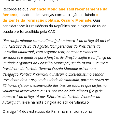
Recorde-se que
Venâncio Mondlane saiu recentemente da
Renamo
, devido a desavenças com a direção, incluindo
o
dirigente da formação política, Ossufo Momade
. Quis
candidatar-se à Presidência da República nas eleições de 09 de
outubro e foi acolhido pela CAD.
“Em conformidade com a alínea f) do número 1 do artigo 85 da Lei
nr. 12/2023 de 25 de Agosto, ‘Competências do Presidente do
Conselho Municipal’, com seguinte teor, nomear e exonerar
vereadores e quadros para funções de direção chefia e confiança da
unidade orgânicas do Conselho Municipal, sendo assim, Sua Excia.
Presidente do Partido General Ossufo Momade orientou a
delegação Política Provincial a instruir o Excelentíssimo Senhor
Presidente da Autarquia de Cidade de Vilankulo, para no prazo de
72 horas efetuar a exoneração dos três vereadores que de forma
voluntária inscreveram a CAD, por ter violado alíneas f) e g) de
número 1 do artigo 14 dos Estatutos do Partido Vencedor da
Autarquia”
, lê-se na nota dirigida ao edil de Vilankulo.
O artigo 14 dos estatutos da Renamo mencionado no