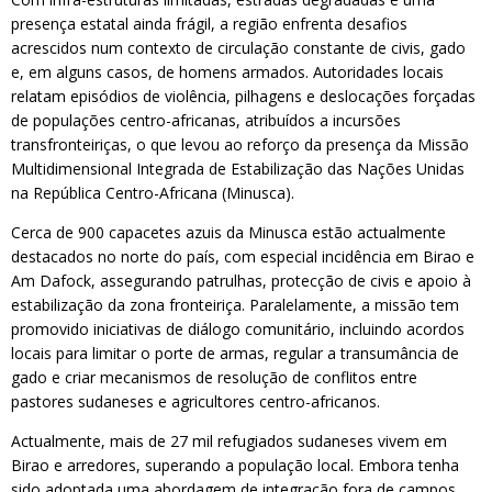
presença estatal ainda frágil, a região enfrenta desafios
acrescidos num contexto de circulação constante de civis, gado
e, em alguns casos, de homens armados. Autoridades locais
relatam episódios de violência, pilhagens e deslocações forçadas
de populações centro-africanas, atribuídos a incursões
transfronteiriças, o que levou ao reforço da presença da Missão
Multidimensional Integrada de Estabilização das Nações Unidas
na República Centro-Africana (Minusca).
Cerca de 900 capacetes azuis da Minusca estão actualmente
destacados no norte do país, com especial incidência em Birao e
Am Dafock, assegurando patrulhas, protecção de civis e apoio à
estabilização da zona fronteiriça. Paralelamente, a missão tem
promovido iniciativas de diálogo comunitário, incluindo acordos
locais para limitar o porte de armas, regular a transumância de
gado e criar mecanismos de resolução de conflitos entre
pastores sudaneses e agricultores centro-africanos.
Actualmente, mais de 27 mil refugiados sudaneses vivem em
Birao e arredores, superando a população local. Embora tenha
sido adoptada uma abordagem de integração fora de campos