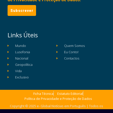
Links Úteis
Mundo
Quem Somos
Lusofonia
Eu Conto!
Nacional
Contactos
Geopolítica
Vida
Exclusivo
Ficha Técnica
Estatuto Editorial
Política de Privacidade e Proteção de Dados
Copyright © 2025 e- Global Notícias em Português | Todos os
direitos reservados