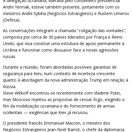
A delegação ucraniana, liderada pelo conselheiro presidencial
Andrii Yermak, esteve também presente, juntamente com os
ministros Andrii Sybiha (Negócios Estrangeiros) e Rustem Umerov
(Defesa).
As conversações integram a chamada “coligação das vontades”,
composta por cerca de 30 países liderados por França e Reino
Unido, que visa construir uma estrutura de apoio permanente à
Ucrânia e funcionar como dissuasor face a novas agressões
russas.
Durante a reunião, foram abordadas possíveis garantias de
segurança para Kiev, num contexto de incerteza crescente
quanto à abordagem da nova administração Trump em relação à
Rússia.
Steve Witkoff encontrou-se recentemente com Vladimir Putin,
mas Moscovo rejeitou as propostas de cessar-fogo, exigindo o
fim da mobilização ucraniana e do fornecimento de armas
ocidentais — exigências que Kiev já recusou.
O presidente francês Emmanuel Macron, o ministro dos
Negócios Estrangeiros Jean-Noël Barrot, o chefe da diplomacia