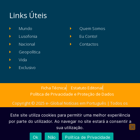
Links Úteis
Mundo
Quem Somos
Lusofonia
Eu Conto!
Nacional
Contactos
Geopolítica
Vida
Exclusivo
Ficha Técnica
Estatuto Editorial
Política de Privacidade e Proteção de Dados
Copyright © 2025 e- Global Notícias em Português | Todos os
direitos reservados
Este site utiliza cookies para permitir uma melhor experiência
por parte do utilizador. Ao navegar no site estará a consentir a
sua utilização.
Ok
Não
Política de Privacidade