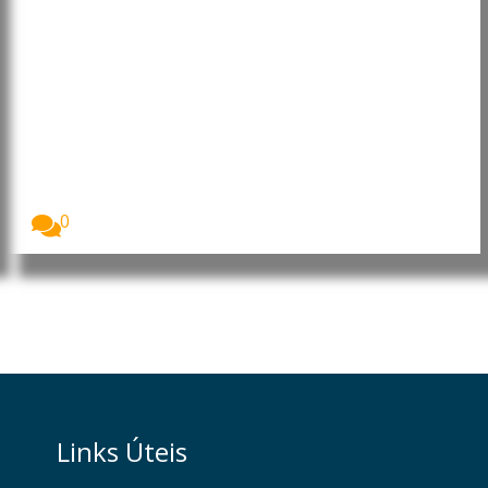
Lei europeia da IA influencia
empresas muito para além da
União Europeia
A Lei da Inteligência Artificial da União Europeia...
0
Links Úteis