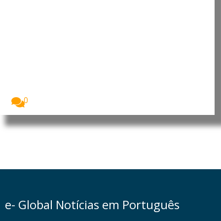
Infeções invasivas por bolores
podem ser mais frequentes do
que se pensava
Um estudo dos Centros de Controlo e Prevenção...
0
e- Global Notícias em Português