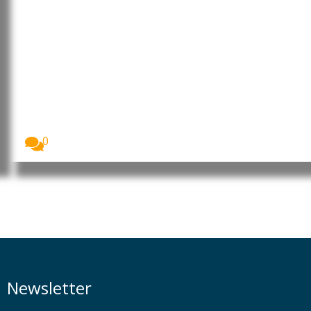
Brasil: CRE acompanhará como o
governo Lula responde ao
“tarifaço” dos EUA
Foto: Edilson Rodrigues/Agência Senado A Comissão
de Relações...
0
Newsletter