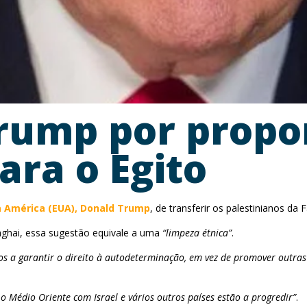
rump por propor
ara o Egito
a América (EUA), Donald Trump
, de transferir os palestinianos da 
Baghai, essa sugestão equivale a uma
“limpeza étnica”
.
os a garantir o direito à autodeterminação, em vez de promover outras
 o Médio Oriente com Israel e vários outros países estão a progredir”
.