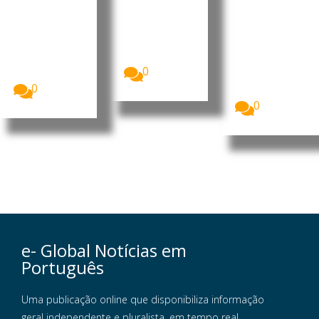
no sul do
durante
Unidas
páis
cinco
alertaram
meses de
A situação
para o
de
guerra
agravamento
segurança
da...
O Fundo das
no sul do
Nações
0
Líbano...
Unidas para
0
a Infância...
0
e- Global Notícias em
Português
Uma publicação online que disponibiliza informação
geral independente e pluralista, em tempo real,