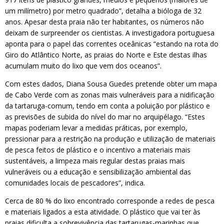
um milímetro) por metro quadrado”, detalha a bióloga de 32
anos. Apesar desta praia não ter habitantes, os números não
deixam de surpreender os cientistas. A investigadora portuguesa
aponta para o papel das correntes oceânicas “estando na rota do
Giro do Atlântico Norte, as praias do Norte e Este destas ilhas
acumulam muito do lixo que vem dos oceanos”.
Com estes dados, Diana Sousa Guedes pretende obter um mapa
de Cabo Verde com as zonas mais vulneráveis para a nidificação
da tartaruga-comum, tendo em conta a poluição por plástico e
as previsões de subida do nível do mar no arquipélago. “Estes
mapas poderiam levar a medidas práticas, por exemplo,
pressionar para a restrição na produção e utilização de materiais
de pesca feitos de plástico e o incentivo a materiais mais
sustentáveis, a limpeza mais regular destas praias mais
vulneráveis ou a educação e sensibilização ambiental das
comunidades locais de pescadores”, indica.
Cerca de 80 % do lixo encontrado corresponde a redes de pesca
e materiais ligados a esta atividade. O plástico que vai ter às
praias dificulta a sobrevivência das tartarugas-marinhas que,