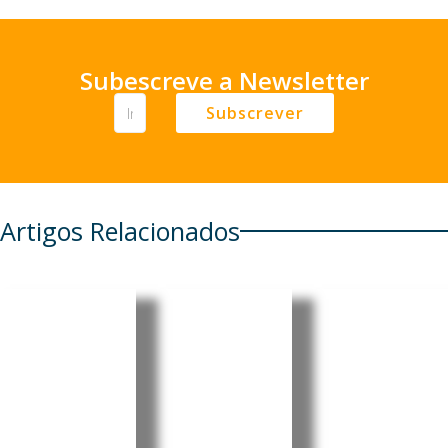
Subescreve a Newsletter
Subscrever
Artigos Relacionados
Cabo
Pensionis
Cabo
Verde
tas
Verde:
regista
portugue
Luís
aumento
ses em
Filipe
de 6,86%
Cabo
Tavares
nos
Verde e
oficializa
combustí
em mais
candidat