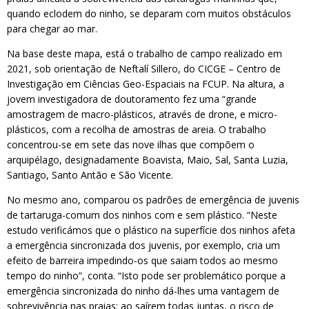
quando eclodem do ninho, se deparam com muitos obstáculos
para chegar ao mar.
Na base deste mapa, está o trabalho de campo realizado em
2021, sob orientação de Neftalí Sillero, do CICGE – Centro de
Investigação em Ciências Geo-Espaciais na FCUP. Na altura, a
jovem investigadora de doutoramento fez uma “grande
amostragem de macro-plásticos, através de drone, e micro-
plásticos, com a recolha de amostras de areia. O trabalho
concentrou-se em sete das nove ilhas que compõem o
arquipélago, designadamente Boavista, Maio, Sal, Santa Luzia,
Santiago, Santo Antão e São Vicente.
No mesmo ano, comparou os padrões de emergência de juvenis
de tartaruga-comum dos ninhos com e sem plástico. “Neste
estudo verificámos que o plástico na superfície dos ninhos afeta
a emergência sincronizada dos juvenis, por exemplo, cria um
efeito de barreira impedindo-os que saiam todos ao mesmo
tempo do ninho”, conta. “Isto pode ser problemático porque a
emergência sincronizada do ninho dá-lhes uma vantagem de
sobrevivência nas praias: ao saírem todas juntas, o risco de