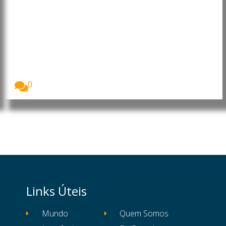
Angola: China reforça presença
no país com investimento de 900
milhões no Porto da Barra do
Dande
A China vai investir 900 milhões de dólares...
0
Links Úteis
Mundo
Quem Somos