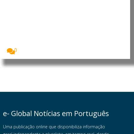
Angola arrecada 7,75 mil
milhões de euros com venda de
petróleo
Angola arrecadou 8,91 mil milhões de dólares (7,75...
0
e- Global Notícias em Português
Uma publicação online que disponibiliza informação