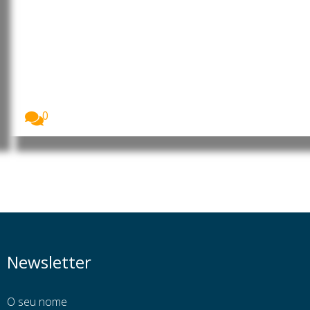
Angola: Presidente faz
mudanças na Administração
Central do Estado
O Presidente da República de Angola, João
Lourenço,...
0
Newsletter
O seu nome