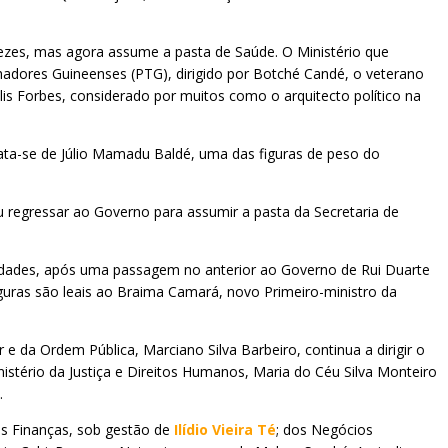
ezes, mas agora assume a pasta de Saúde. O Ministério que
hadores Guineenses (PTG), dirigido por Botché Candé, o veterano
lis Forbes, considerado por muitos como o arquitecto político na
Trata-se de Júlio Mamadu Baldé, uma das figuras de peso do
u regressar ao Governo para assumir a pasta da Secretaria de
idades, após uma passagem no anterior ao Governo de Rui Duarte
guras são leais ao Braima Camará, novo Primeiro-ministro da
 da Ordem Pública, Marciano Silva Barbeiro, continua a dirigir o
istério da Justiça e Direitos Humanos, Maria do Céu Silva Monteiro
.
das Finanças, sob gestão de
Ilídio Vieira Té
; dos Negócios