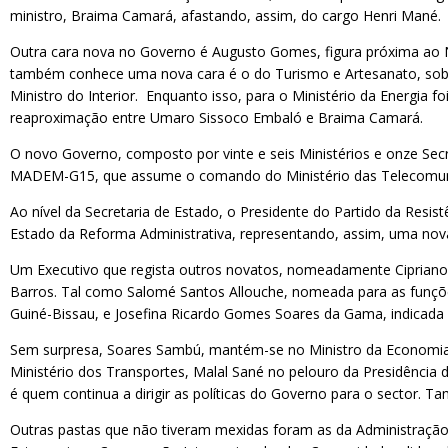
ministro, Braima Camará, afastando, assim, do cargo Henri Mané.
Outra cara nova no Governo é Augusto Gomes, figura próxima ao N
também conhece uma nova cara é o do Turismo e Artesanato, sob ge
Ministro do Interior. Enquanto isso, para o Ministério da Energia 
reaproximação entre Umaro Sissoco Embaló e Braima Camará.
O novo Governo, composto por vinte e seis Ministérios e onze Secr
MADEM-G15, que assume o comando do Ministério das Telecomuni
Ao nível da Secretaria de Estado, o Presidente do Partido da Resi
Estado da Reforma Administrativa, representando, assim, uma nova
Um Executivo que regista outros novatos, nomeadamente Cipriano
Barros. Tal como Salomé Santos Allouche, nomeada para as funções
Guiné-Bissau, e Josefina Ricardo Gomes Soares da Gama, indicada 
Sem surpresa, Soares Sambú, mantém-se no Ministro da Economia, Pl
Ministério dos Transportes, Malal Sané no pelouro da Presidência 
é quem continua a dirigir as políticas do Governo para o sector.
Outras pastas que não tiveram mexidas foram as da Administração Te