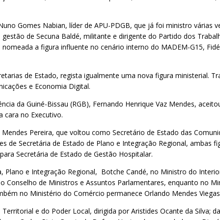
uno Gomes Nabian, líder de APU-PDGB, que já foi ministro várias v
stão de Secuna Baldé, militante e dirigente do Partido dos Trabal
foi nomeada a figura influente no cenário interno do MADEM-G15, Fidé
etarias de Estado, regista igualmente uma nova figura ministerial. 
cações e Economia Digital.
stência da Guiné-Bissau (RGB), Fernando Henrique Vaz Mendes, aceito
 cara no Executivo.
 Mendes Pereira, que voltou como Secretário de Estado das Comun
 de Secretária de Estado de Plano e Integração Regional, ambas fi
para Secretária de Estado de Gestão Hospitalar.
ano e Integração Regional, Botche Candé, no Ministro do Interior e
do Conselho de Ministros e Assuntos Parlamentares, enquanto no Min
 Também no Ministério do Comércio permanece Orlando Mendes Viegas
rritorial e do Poder Local, dirigida por Aristides Ocante da Silva; 