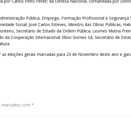
a por Carlos Pinto Pereir; da Defesa Nacional, comandada por Dioní
Administração Pública, Emprego, Formação Profissional e Segurança So
riedade Social; José Carlos Esteves, Ministro das Obras Públicas, Ha
onteiro, Secretário de Estado da Ordem Pública; Lesmes Mutna Frei
o da Cooperação Internacional; Elísio Gomes Sá, Secretário de Estad
ltura.
as eleições gerais marcadas para 23 de Novembro deste ano e garan
os marcados com
*