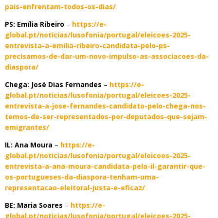
pais-enfrentam-todos-os-dias/
PS: Emília Ribeiro
–
https://e-
global.pt/noticias/lusofonia/portugal/eleicoes-2025-
entrevista-a-emilia-ribeiro-candidata-pelo-ps-
precisamos-de-dar-um-novo-impulso-as-associacoes-da-
diaspora/
Chega: José Dias Fernandes
–
https://e-
global.pt/noticias/lusofonia/portugal/eleicoes-2025-
entrevista-a-jose-fernandes-candidato-pelo-chega-nos-
temos-de-ser-representados-por-deputados-que-sejam-
emigrantes/
IL: Ana Moura
–
https://e-
global.pt/noticias/lusofonia/portugal/eleicoes-2025-
entrevista-a-ana-moura-candidata-pela-il-garantir-que-
os-portugueses-da-diaspora-tenham-uma-
representacao-eleitoral-justa-e-eficaz/
BE: Maria Soares
–
https://e-
global.pt/noticias/lusofonia/portugal/eleicoes-2025-