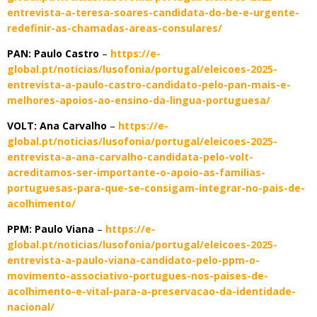
entrevista-a-teresa-soares-candidata-do-be-e-urgente-
redefinir-as-chamadas-areas-consulares/
PAN: Paulo Castro
–
https://e-
global.pt/noticias/lusofonia/portugal/eleicoes-2025-
entrevista-a-paulo-castro-candidato-pelo-pan-mais-e-
melhores-apoios-ao-ensino-da-lingua-portuguesa/
VOLT: Ana Carvalho
–
https://e-
global.pt/noticias/lusofonia/portugal/eleicoes-2025-
entrevista-a-ana-carvalho-candidata-pelo-volt-
acreditamos-ser-importante-o-apoio-as-familias-
portuguesas-para-que-se-consigam-integrar-no-pais-de-
acolhimento/
PPM: Paulo Viana
–
https://e-
global.pt/noticias/lusofonia/portugal/eleicoes-2025-
entrevista-a-paulo-viana-candidato-pelo-ppm-o-
movimento-associativo-portugues-nos-paises-de-
acolhimento-e-vital-para-a-preservacao-da-identidade-
nacional/