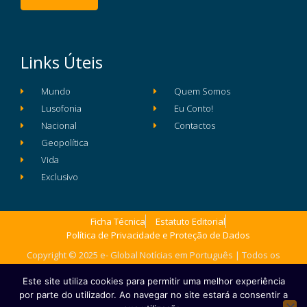
Links Úteis
Mundo
Quem Somos
Lusofonia
Eu Conto!
Nacional
Contactos
Geopolítica
Vida
Exclusivo
Ficha Técnica
Estatuto Editorial
Política de Privacidade e Proteção de Dados
Copyright © 2025 e- Global Notícias em Português | Todos os
direitos reservados
Este site utiliza cookies para permitir uma melhor experiência
por parte do utilizador. Ao navegar no site estará a consentir a