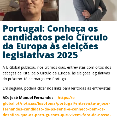
Portugal: Conheça os
candidatos pelo Círculo
da Europa às eleições
legislativas 2025
A E-Global publicou, nos últimos dias, entrevistas com oitos dos
cabeças de lista, pelo Círculo da Europa, às eleições legislativas
do próximo 18 de março em Portugal.
Em seguida, poderá clicar nos links para ler todas as entrevistas:
AD: José Manuel Fernandes
–
https://e-
global.pt/noticias/lusofonia/portugal/entrevista-a-jose-
fernandes-candidato-do-ps-senti-e-conheco-bem-os-
desafios-que-os-portugueses-que-vivem-fora-do-nosso-