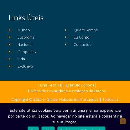
Links Úteis
Mundo
Quem Somos
Lusofonia
Eu Conto!
Nacional
Contactos
Geopolítica
Vida
Exclusivo
Ficha Técnica
Estatuto Editorial
Política de Privacidade e Proteção de Dados
Copyright © 2025 e- Global Notícias em Português | Todos os
direitos reservados
Este site utiliza cookies para permitir uma melhor experiência
por parte do utilizador. Ao navegar no site estará a consentir a
sua utilização.