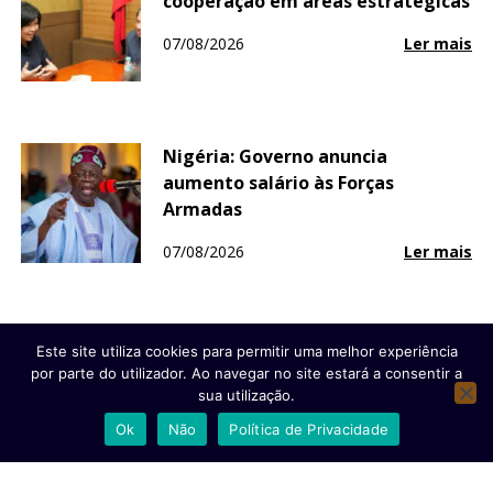
cooperação em áreas estratégicas
07/08/2026
Ler mais
Nigéria: Governo anuncia
aumento salário às Forças
Armadas
07/08/2026
Ler mais
Alemanha investiga incidente com
Este site utiliza cookies para permitir uma melhor experiência
drone explosivo em aeroporto de
por parte do utilizador. Ao navegar no site estará a consentir a
Leipzig
sua utilização.
Ok
Não
Política de Privacidade
07/08/2026
Ler mais